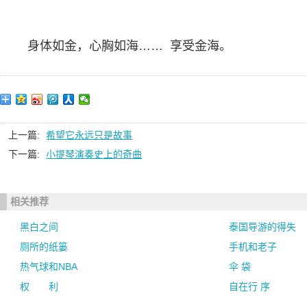
身体如金，心胸如海…… 享受金海。
上一篇:
希望它永远只是故事
下一篇:
小提琴演奏史上的奇曲
相关推荐
黑白之间
泰国导游的得失
厕所的纸篓
手机和老子
热气球和NBA
伞 袋
权 利
自在行 序