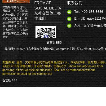
FROM AT
联系我们
高翔所领导的企业，
SOCIAL MEDIA
是国家一级资质的房
Tel：400-166-3636
从社交媒体上关
地产公司，是中国房
注我们
E-mail：gaox8111@h
地产200强企业，先
后获得中华全国总工
Add：辽宁省丹东市
会、国家建设部、辽
宁省政府、丹东市政
府等政府机关给予的
嘉奖。
留言板 BBS
版权所有 ©2026丹东金海文化有限公司 |
wordpress主题
|
辽ICP备09014202号-
关注扫描官方二维码
郑重声明：摄影、文章所展示的作品均来自高翔个人，本网站为唯一官方发行网站
掌握更多最新实时消息
未经允许不得转载或用于任何商业用途，违者必究！ Photo and articles are from
gaoxiang, official website be published. Shall not be reproduced without
permission or used for any commercial
留言板 BBS