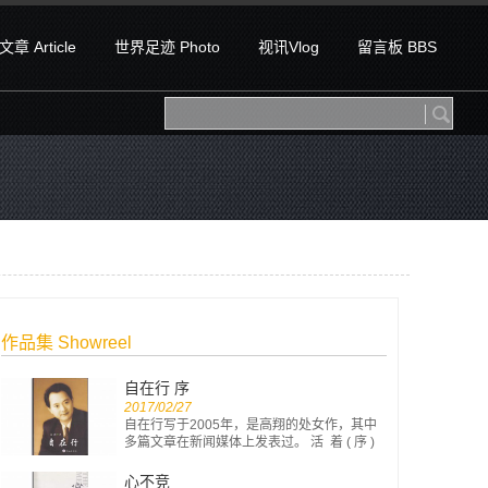
章 Article
世界足迹 Photo
视讯Vlog
留言板 BBS
作品集 Showreel
自在行 序
2017/02/27
自在行写于2005年，是高翔的处女作，其中
多篇文章在新闻媒体上发表过。 活 着 ( 序 )
...
心不竞