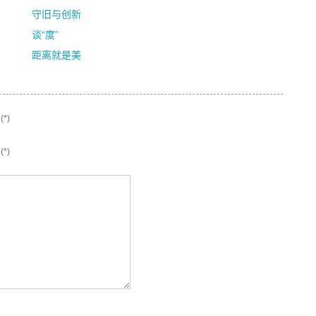
守旧与创新
谈“度”
距离就是美
*)
*)