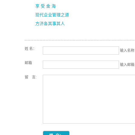
享 受 金 海
现代企业管理之道
方济各其事其人
姓 名：
输入名称 (
邮箱
输入邮箱 (
留 言: