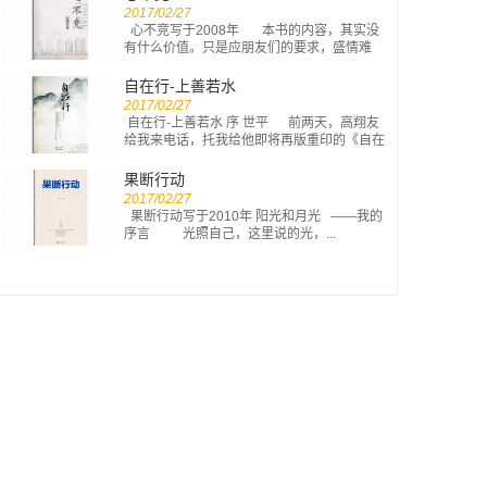
2017/02/27
心不竞写于2008年 本书的内容，其实没
有什么价值。只是应朋友们的要求，盛情难
却，我把《...
自在行-上善若水
2017/02/27
自在行-上善若水 序 世平 前两天，高翔友
给我来电话，托我给他即将再版重印的《自在
行》作序。我...
果断行动
2017/02/27
果断行动写于2010年 阳光和月光 ——我的
序言 光照自己，这里说的光，...